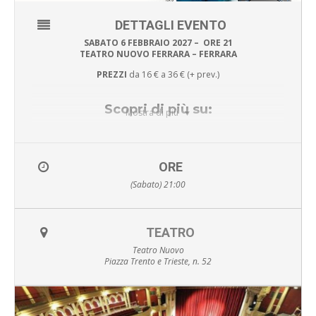
DETTAGLI EVENTO
SABATO 6 FEBBRAIO 2027 – ORE 21
TEATRO NUOVO FERRARA – FERRARA
PREZZI
da 16 € a 36 € (+ prev.)
Scopri di più su:
Mostra di più
TICKETONE
ORE
(Sabato) 21:00
oppure
TEATRO
VIVATICKET
Teatro Nuovo
Piazza Trento e Trieste, n. 52
Dimenticate il classico mago con cilindro, bacchetta e frac,
perché
Luca Bono
è sì uno straordinario illusionista, ma