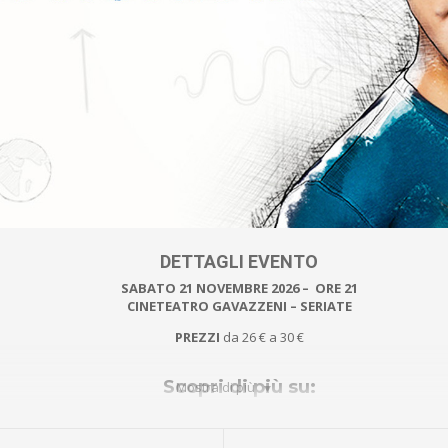
DETTAGLI EVENTO
SABATO 21 NOVEMBRE 2026 – ORE 21
CINETEATRO GAVAZZENI – SERIATE
PREZZI
da 26 € a 30 €
Scopri di più su:
Mostra di più