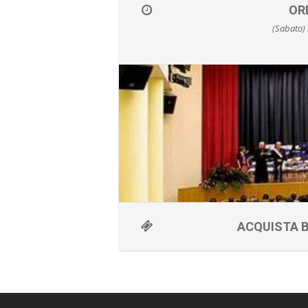
OR
(Sabato)
Dimenticate il classico mago con cili
grado di fare cose eccezionali. All’
personale ed accattivante. In 80 minut
maggiore, si avvicina al mondo magic
lavoro teatrale autobiografico con 
fare superare gli ostacoli e far real
Al suo fianco
Sabrina Iannece
,
Uno spettacolo unico che emozion
illusione, p
Le anteprime natalizie dello spett
ACQUISTA B
critica. Un successo di critica e pubbl