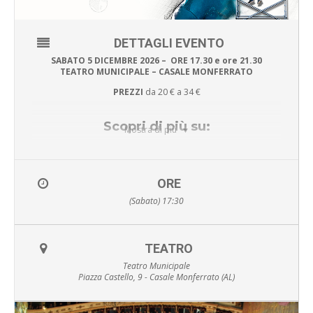
DETTAGLI EVENTO
SABATO 5 DICEMBRE 2026 – ORE 17.30 e ore 21.30
TEATRO MUNICIPALE – CASALE MONFERRATO
PREZZI
da 20 € a 34 €
Scopri di più su:
Mostra di più
MAILTICKET
ORE
(Sabato) 17:30
Dimenticate il classico mago con cilindro, bacchetta e frac,
perché
Luca Bono
è sì uno straordinario illusionista, ma
soprattutto un ragazzo normale in grado di fare cose
TEATRO
eccezionali. All’apertura del sipario le arti magiche
Teatro Municipale
trasformeranno la sua normalità in una grande dimostrazione
Piazza Castello, 9 - Casale Monferrato (AL)
di talento con stile personale ed accattivante. In 80 minuti Luca
racconta la sua storia di ex corridore di go kart che a seguito
di un incidente, e incuriosito dal fratello maggiore, si avvicina