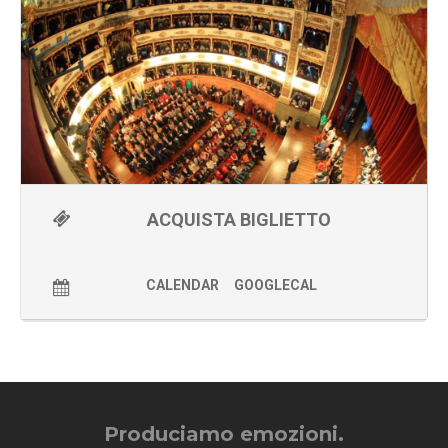
al mondo magico scoprendo un universo artistico e culturale
impensato. Ma non si tratta di uno show di sole illusioni, bensì
di un lavoro teatrale autobiografico con un messaggio forte:
mai smettere di inseguire i propri sogni, allenamento,
determinazione, motivazione possono fare superare gli
ostacoli e far realizzare anche i desideri più impensabili.
Al suo fianco
Sabrina Iannece
, artista ed assistente che da
sei anni lavora al fianco di Luca Bono e che in questo
spettacolo è co-protagonista.
La regia è di
Arturo Brachetti
che di Luca è direttore
artistico.
Uno spettacolo unico che emoziona gli adulti e allo stesso
ACQUISTA BIGLIETTO
tempo coinvolge e diverte i più giovani, che si lasceranno
trasportare in un mondo di illusione, poesia e divertimento in
cui sarà davvero difficile distinguere i confini tra realtà e
apparenza.
CALENDAR
GOOGLECAL
Le anteprime natalizie dello spettacolo hanno registrato a
Torino
23 sold out
consecutivi e oltre
6500 presenze
con
notevoli consensi di pubblico e critica. Un successo di critica e
pubblico (
oltre 70.000 spettatori
hanno già assistito allo
show!) confermato anche nelle successive repliche di Milano,
Roma, Trento, Bologna, Udine, Prato, Asti, Assisi, Verbania e
Vicenza.
Produciamo emozioni.