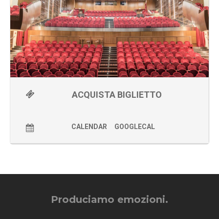
sei anni lavora al fianco di Luca Bono e che in questo
spettacolo è co-protagonista.
Uno spettacolo unico che emoziona gli adulti e allo stesso
tempo coinvolge e diverte i più giovani, che si lasceranno
trasportare in un mondo di illusione, poesia e divertimento in
cui sarà davvero difficile distinguere i confini tra realtà e
apparenza.
Le anteprime natalizie dello spettacolo hanno registrato a
Torino
23 sold out
consecutivi e oltre
6500 presenze
con
notevoli consensi di pubblico e critica. Un successo di critica e
ACQUISTA BIGLIETTO
pubblico (oltre 16.000 spettatori hanno già assistito allo
show!) confermato anche nelle successive repliche di Milano,
Roma, Trento, Bologna, Udine, Biella, Asti, Alessandria,
Verbania e Vicenza.
CALENDAR
GOOGLECAL
Produciamo emozioni.