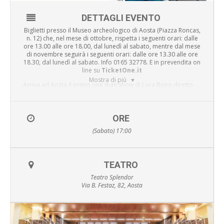
DETTAGLI EVENTO
Biglietti presso il Museo archeologico di Aosta (Piazza Roncas,
n. 12) che, nel mese di ottobre, rispetta i seguenti orari: dalle
ore 13.00 alle ore 18.00, dal lunedì al sabato, mentre dal mese
di novembre seguirà i seguenti orari: dalle ore 13.30 alle ore
18.30, dal lunedì al sabato. Info 0165 32778. E in prevendita on
line su
TicketOne.it
Mostra di più
Arriva ad Aosta il primo one man show di Luca Bono diretto
da
Arturo Brachetti
che di Luca è direttore artistico..
Dimenticate il classico mago con cilindro, bacchetta e frac,
perché
Luca Bono
è sì uno straordinario illusionista, ma
soprattutto un ragazzo normale in grado di fare cose
ORE
eccezionali. All’apertura del sipario le arti magiche
(Sabato) 17:00
trasformeranno la sua normalità in una grande dimostrazione
di talento con stile personale ed accattivante. In 80 minuti Luca
racconta la sua storia di ex corridore di go kart che a seguito
di un incidente, e incuriosito dal fratello maggiore, si avvicina
TEATRO
al mondo magico scoprendo un universo artistico e culturale
impensato. Ma non si tratta di uno show di sole illusioni, bensì
Teatro Splendor
di un lavoro teatrale autobiografico con un messaggio forte:
Via B. Festaz, 82, Aosta
mai smettere di inseguire i propri sogni, allenamento,
determinazione, motivazione possono fare superare gli
ostacoli e far realizzare anche i desideri più impensabili.
Al suo fianco
Sabrina Iannece
, artista ed assistente che da