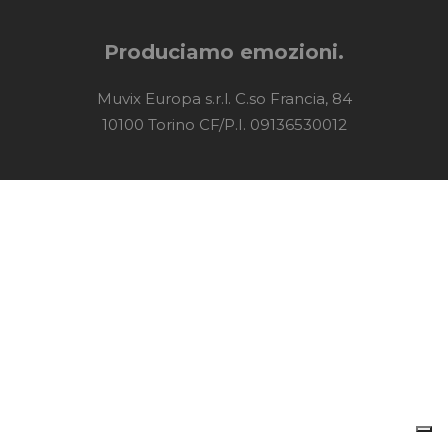
Produciamo emozioni.
Muvix Europa s.r.l. C.so Francia, 84
10100 Torino CF/P.I. 09136530012