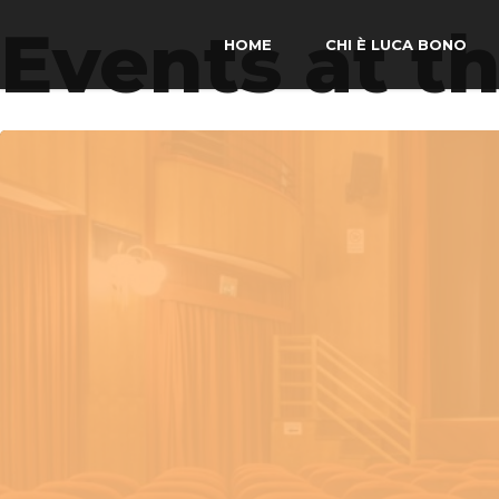
Events at th
HOME
CHI È LUCA BONO