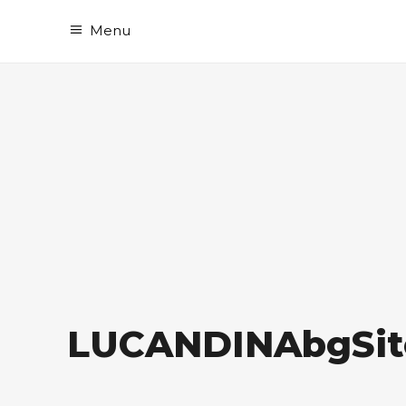
Menu
LUCANDINAbgSit