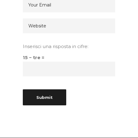
Inserisci una risposta in cifre:
15 − tre =